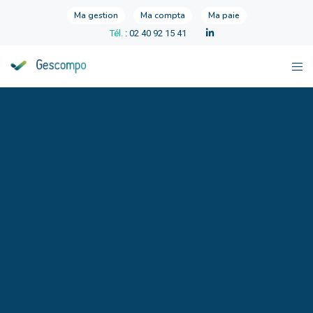
Ma gestion
Ma compta
Ma paie
Tél.
: 02 40 92 15 41