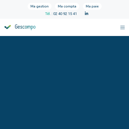
Ma gestion
Ma compta
Ma paie
Tél.
: 02 40 92 15 41