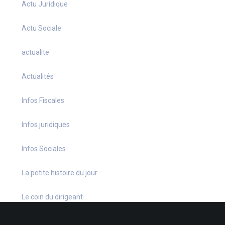
Actu Juridique
Actu Sociale
actualite
Actualités
Infos Fiscales
Infos juridiques
Infos Sociales
La petite histoire du jour
Le coin du dirigeant
Le quiz hebdo