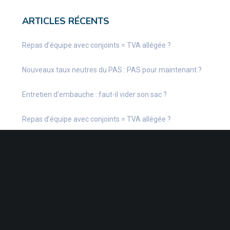
ARTICLES RÉCENTS
Repas d’équipe avec conjoints = TVA allégée ?
Nouveaux taux neutres du PAS : PAS pour maintenant ?
Entretien d’embauche : faut-il vider son sac ?
Repas d’équipe avec conjoints = TVA allégée ?
Dons pour les personnes en difficulté : limite doublée pour
2026… et 2025 ?
CATÉGORIES
Actu Fiscale