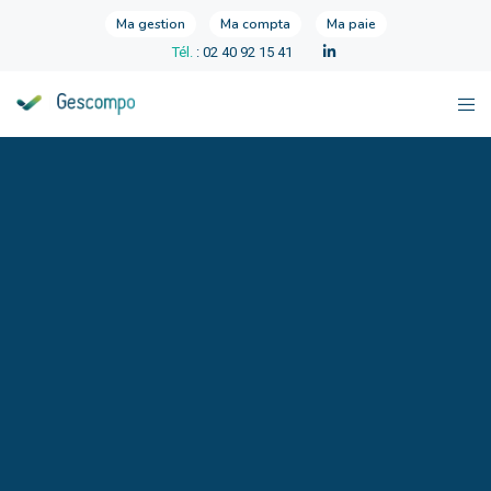
Ma gestion
Ma compta
Ma paie
Tél.
: 02 40 92 15 41