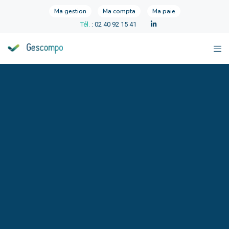
Ma gestion
Ma compta
Ma paie
Tél.
: 02 40 92 15 41