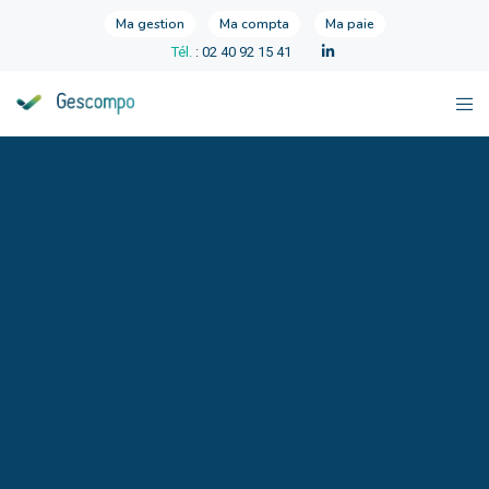
Ma gestion
Ma compta
Ma paie
Tél.
: 02 40 92 15 41