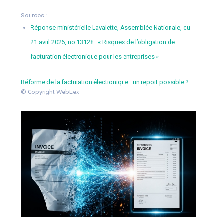
Sources :
Réponse ministérielle Lavalette, Assemblée Nationale, du
21 avril 2026, no 13128 : « Risques de l’obligation de
facturation électronique pour les entreprises »
Réforme de la facturation électronique : un report possible ?
–
© Copyright WebLex