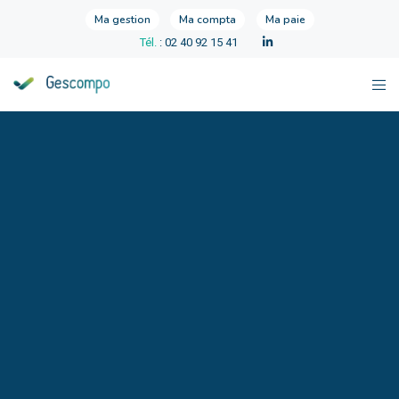
Ma gestion
Ma compta
Ma paie
Tél.
: 02 40 92 15 41