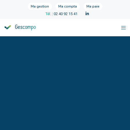
Ma gestion
Ma compta
Ma paie
Tél.
: 02 40 92 15 41