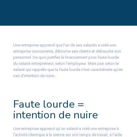
Une entreprise apprend que l’un de ses salariés a créé une
entreprise concurrente, détourne ses clients et débauche son
personnel. De quoi justifier le licenciement pour faute lourde
du salarié entrepreneur, selon l’employeur. Mais pas selon le
salarié qui rappelle que la faute lourde n’est caractérisée qu’en
cas d’intention de nuire…
Faute lourde =
intention de nuire
Une entreprise apprend qu’un salarié a créé une entreprise à
l’activité identique à la sienne sur son temps de travail, à l’aide