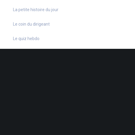
La petite histoire du jour
Le coin du dirigeant
Le quiz hebdo
Non classé
quizz