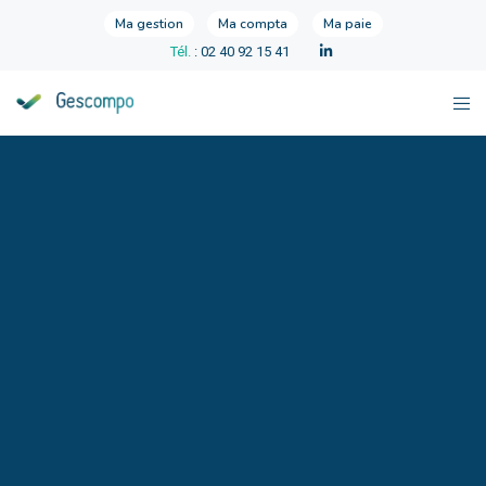
Ma gestion
Ma compta
Ma paie
Tél.
: 02 40 92 15 41