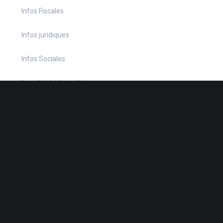
Infos Fiscales
Infos juridiques
Infos Sociales
La petite histoire du jour
Le coin du dirigeant
Le quiz hebdo
Non classé
quizz