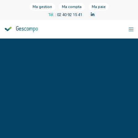
Ma gestion
Ma compta
Ma paie
Tél.
: 02 40 92 15 41