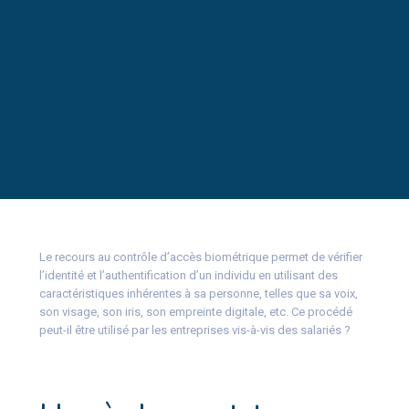
Le recours au contrôle d’accès biométrique permet de vérifier
l’identité et l’authentification d’un individu en utilisant des
caractéristiques inhérentes à sa personne, telles que sa voix,
son visage, son iris, son empreinte digitale, etc. Ce procédé
peut-il être utilisé par les entreprises vis-à-vis des salariés ?