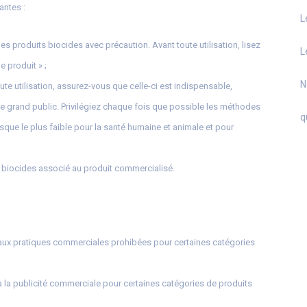
antes :
L
les produits biocides avec précaution. Avant toute utilisation, lisez
L
e produit » ;
N
ute utilisation, assurez-vous que celle-ci est indispensable,
e grand public. Privilégiez chaque fois que possible les méthodes
q
risque le plus faible pour la santé humaine et animale et pour
 biocides associé au produit commercialisé.
f aux pratiques commerciales prohibées pour certaines catégories
 à la publicité commerciale pour certaines catégories de produits