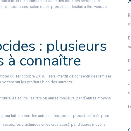
 publicité et de commercialisation des biocides seront plus
moins importantes, selon que le produit est destiné à être vendu à
R
a
E
cides : plusieurs
s
s à connaître
R
a
pter du 1er octobre 2019, il sera interdit de consentir des remises,
ls portent sur les produits biocides suivants :
J
d
r contre les souris, les rats ou autres rongeurs, par d’autres moyens
L
és pour lutter contre les autres arthropodes : produits utilisés pour
s insectes, les arachnides et les crustacés), par d’autres moyens