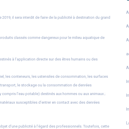
A
 2019, il sera interdit de faire de la publicité à destination du grand
A
es produits classés comme dangereux pour le milieu aquatique de
A
a
estinés à l’application directe sur des êtres humains ou des
A
riel, les conteneurs, les ustensiles de consommation, les surfaces
I
le transport, le stockage ou la consommation de denrées
(y compris l’eau potable) destinés aux hommes ou aux animaux ;
I
 matériaux susceptibles d’entrer en contact avec des denrées
I
L
objet d’une publicité à l’égard des professionnels. Toutefois, cette