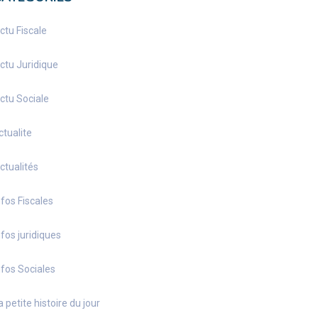
ctu Fiscale
ctu Juridique
ctu Sociale
ctualite
ctualités
nfos Fiscales
nfos juridiques
nfos Sociales
a petite histoire du jour