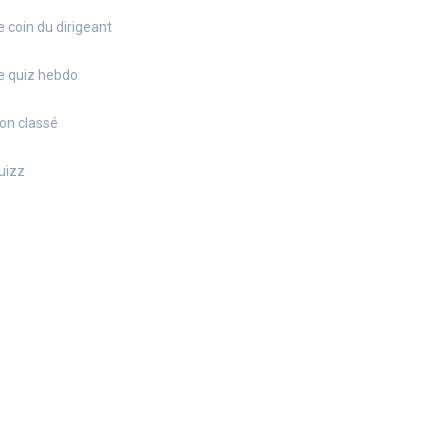
e coin du dirigeant
e quiz hebdo
on classé
uizz