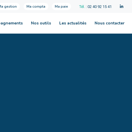
Ma gestion
Ma compta
Ma paie
Tél.
: 02 40 92 15 41
pagnements
Nos outils
Les actualités
Nous contacter