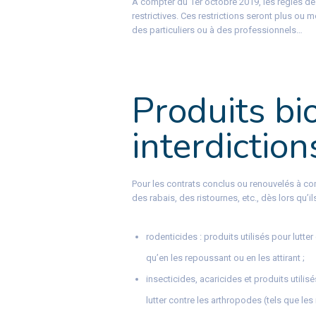
A compter du 1er octobre 2019, les règles de
restrictives. Ces restrictions seront plus ou 
des particuliers ou à des professionnels…
Produits bio
interdiction
Pour les contrats conclus ou renouvelés à com
des rabais, des ristournes, etc., dès lors qu’i
rodenticides : produits utilisés pour lutte
qu’en les repoussant ou en les attirant ;
insecticides, acaricides et produits utilis
lutter contre les arthropodes (tels que le