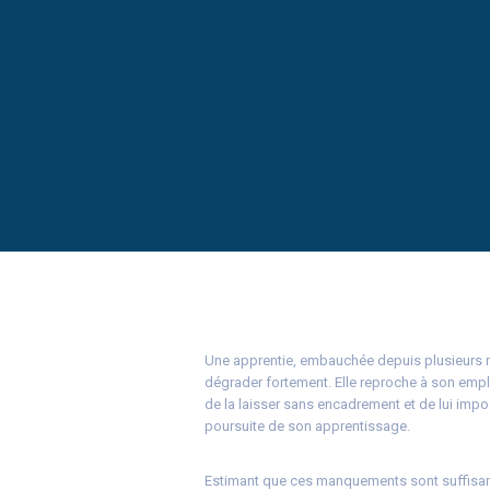
Une apprentie, embauchée depuis plusieurs mo
dégrader fortement. Elle reproche à son emp
de la laisser sans encadrement et de lui impo
poursuite de son apprentissage.
Estimant que ces manquements sont suffisam