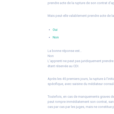
prendre acte de la rupture de son contrat d’a
Mais peut-elle valablement prendre acte de l
Oui
Non
La bonne réponse est…
Non
L’apprenti ne peut pas juridiquement prendre 
étant réservée au CDI.
Après les 45 premiers jours, la rupture à l’in
spécifique, avec saisine du médiateur consula
Toutefois, en cas de manquements graves de l
peut rompre immédiatement son contrat, sans 
cas par cas par les juges, mais ne constitue 