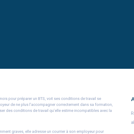
is pour préparer un BTS, voit ses conditions de travail se
loyeur de ne plus l’accompagner correctement dans sa formation,
ser des conditions de travail qu’elle estime incompatibles avec la
R
a
ment graves, elle adresse un courrier à son employeur pour