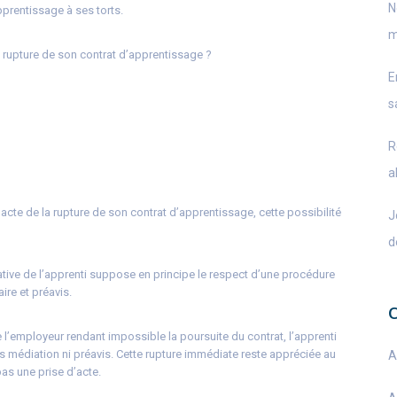
N
pprentissage à ses torts.
m
a rupture de son contrat d’apprentissage ?
E
s
R
a
acte de la rupture de son contrat d’apprentissage, cette possibilité
J
d
itiative de l’apprenti suppose en principe le respect d’une procédure
ire et préavis.
’employeur rendant impossible la poursuite du contrat, l’apprenti
médiation ni préavis. Cette rupture immédiate reste appréciée au
A
pas une prise d’acte.