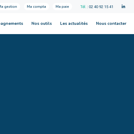
Ma gestion
Ma compta
Ma paie
Tél.
: 02 40 92 15 41
pagnements
Nos outils
Les actualités
Nous contacter