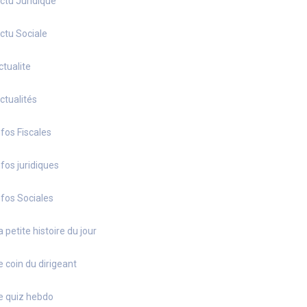
ctu Juridique
ctu Sociale
ctualite
ctualités
nfos Fiscales
nfos juridiques
nfos Sociales
a petite histoire du jour
e coin du dirigeant
e quiz hebdo