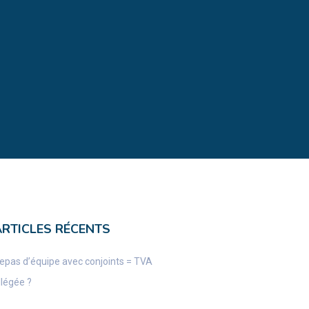
ARTICLES RÉCENTS
epas d’équipe avec conjoints = TVA
llégée ?