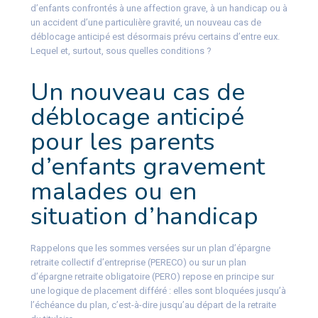
d’enfants confrontés à une affection grave, à un handicap ou à
un accident d’une particulière gravité, un nouveau cas de
déblocage anticipé est désormais prévu certains d’entre eux.
Lequel et, surtout, sous quelles conditions ?
Un nouveau cas de
déblocage anticipé
pour les parents
d’enfants gravement
malades ou en
situation d’handicap
Rappelons que les sommes versées sur un plan d’épargne
retraite collectif d’entreprise (PERECO) ou sur un plan
d’épargne retraite obligatoire (PERO) repose en principe sur
une logique de placement différé : elles sont bloquées jusqu’à
l’échéance du plan, c’est-à-dire jusqu’au départ de la retraite