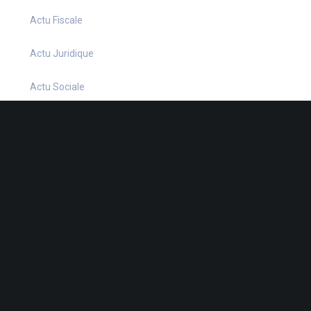
Actu Fiscale
Actu Juridique
Actu Sociale
actualite
Actualités
Infos Fiscales
Infos juridiques
Infos Sociales
La petite histoire du jour