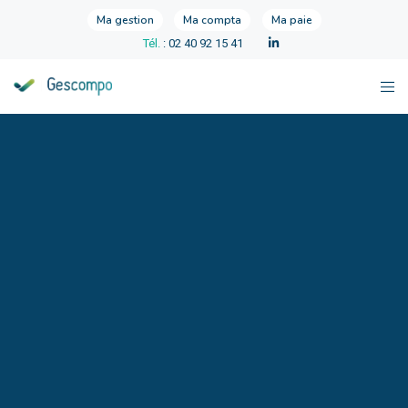
Ma gestion
Ma compta
Ma paie
Tél.
: 02 40 92 15 41