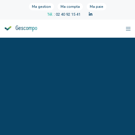
Ma gestion
Ma compta
Ma paie
Tél.
: 02 40 92 15 41