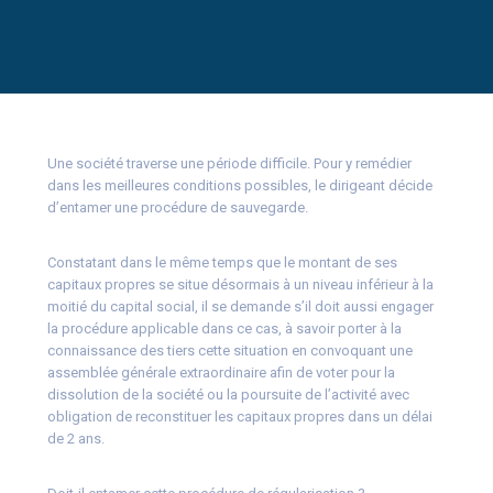
Une société traverse une période difficile. Pour y remédier
dans les meilleures conditions possibles, le dirigeant décide
d’entamer une procédure de sauvegarde.
Constatant dans le même temps que le montant de ses
capitaux propres se situe désormais à un niveau inférieur à la
moitié du capital social, il se demande s’il doit aussi engager
la procédure applicable dans ce cas, à savoir porter à la
connaissance des tiers cette situation en convoquant une
assemblée générale extraordinaire afin de voter pour la
dissolution de la société ou la poursuite de l’activité avec
obligation de reconstituer les capitaux propres dans un délai
de 2 ans.