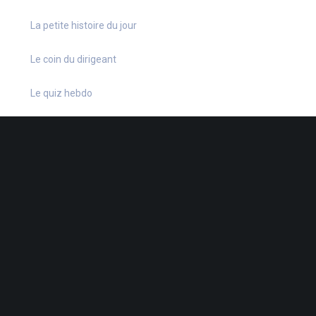
La petite histoire du jour
Le coin du dirigeant
Le quiz hebdo
Non classé
quizz