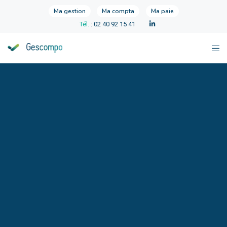
Ma gestion
Ma compta
Ma paie
Tél.
: 02 40 92 15 41