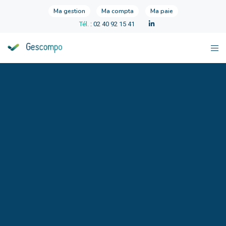
Ma gestion
Ma compta
Ma paie
Tél.
: 02 40 92 15 41