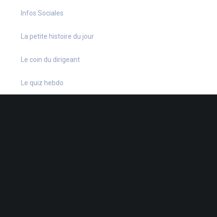
Infos Sociales
La petite histoire du jour
Le coin du dirigeant
Le quiz hebdo
Non classé
quizz