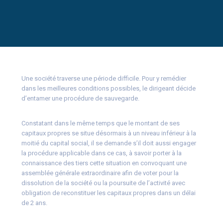
Une société traverse une période difficile. Pour y remédier
dans les meilleures conditions possibles, le dirigeant décide
d’entamer une procédure de sauvegarde.
Constatant dans le même temps que le montant de ses
capitaux propres se situe désormais à un niveau inférieur à la
moitié du capital social, il se demande s’il doit aussi engager
la procédure applicable dans ce cas, à savoir porter à la
connaissance des tiers cette situation en convoquant une
assemblée générale extraordinaire afin de voter pour la
dissolution de la société ou la poursuite de l’activité avec
obligation de reconstituer les capitaux propres dans un délai
de 2 ans.