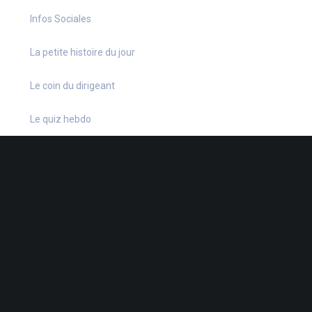
Infos Sociales
La petite histoire du jour
Le coin du dirigeant
Le quiz hebdo
Non classé
quizz