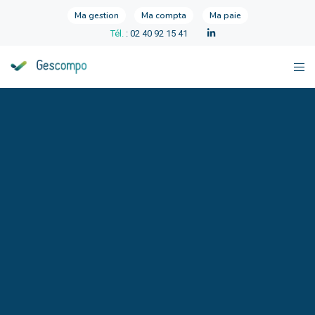
Ma gestion
Ma compta
Ma paie
Tél.
: 02 40 92 15 41