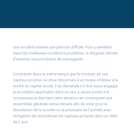
Une société traverse une période difficile. Pour y remédier
dans les meilleures conditions possibles, le dirigeant décide
d’entamer une procédure de sauvegarde.
Constatant dans le même temps que le montant de ses
capitaux propres se situe désormais à un niveau inférieur à la
moitié du capital social, il se demande s’il doit aussi engager
la procédure applicable dans ce cas, à savoir porter à la
connaissance des tiers cette situation en convoquant une
assemblée générale extraordinaire afin de voter pour la
dissolution de la société ou la poursuite de l’activité avec
obligation de reconstituer les capitaux propres dans un délai
de 2 ans.