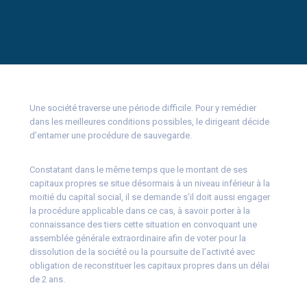
Une société traverse une période difficile. Pour y remédier
dans les meilleures conditions possibles, le dirigeant décide
d’entamer une procédure de sauvegarde.
Constatant dans le même temps que le montant de ses
capitaux propres se situe désormais à un niveau inférieur à la
moitié du capital social, il se demande s’il doit aussi engager
la procédure applicable dans ce cas, à savoir porter à la
connaissance des tiers cette situation en convoquant une
assemblée générale extraordinaire afin de voter pour la
dissolution de la société ou la poursuite de l’activité avec
obligation de reconstituer les capitaux propres dans un délai
de 2 ans.