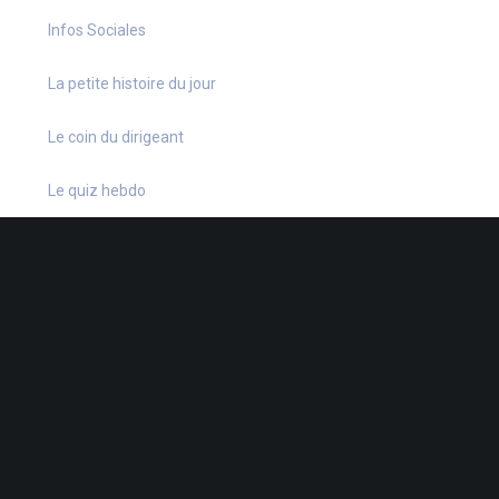
Infos Sociales
La petite histoire du jour
Le coin du dirigeant
Le quiz hebdo
Non classé
quizz