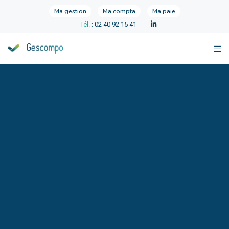
Ma gestion
Ma compta
Ma paie
Tél.
: 02 40 92 15 41