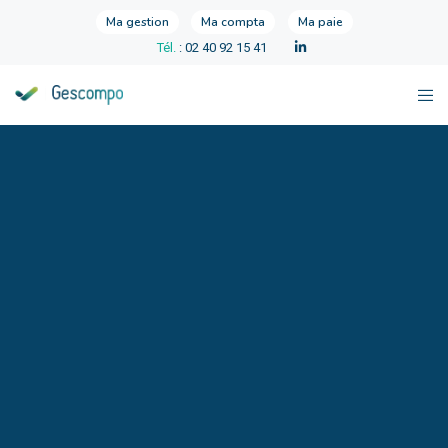
Ma gestion
Ma compta
Ma paie
Tél.
: 02 40 92 15 41