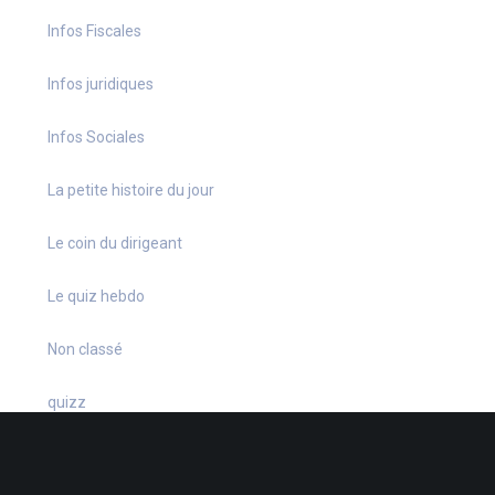
Infos Fiscales
Infos juridiques
Infos Sociales
La petite histoire du jour
Le coin du dirigeant
Le quiz hebdo
Non classé
quizz