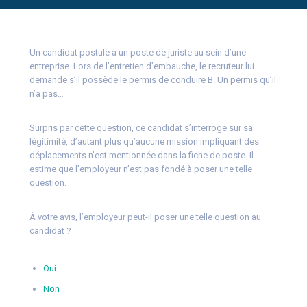
Un candidat postule à un poste de juriste au sein d’une
entreprise. Lors de l’entretien d’embauche, le recruteur lui
demande s’il possède le permis de conduire B. Un permis qu’il
n’a pas…
Surpris par cette question, ce candidat s’interroge sur sa
légitimité, d’autant plus qu’aucune mission impliquant des
déplacements n’est mentionnée dans la fiche de poste. Il
estime que l’employeur n’est pas fondé à poser une telle
question.
À votre avis, l’employeur peut-il poser une telle question au
candidat ?
Oui
Non