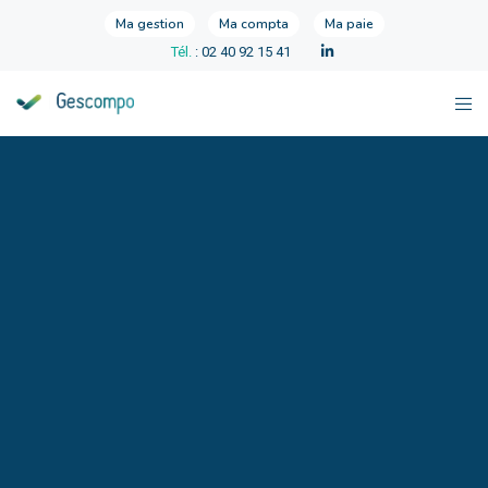
Ma gestion
Ma compta
Ma paie
Tél.
: 02 40 92 15 41