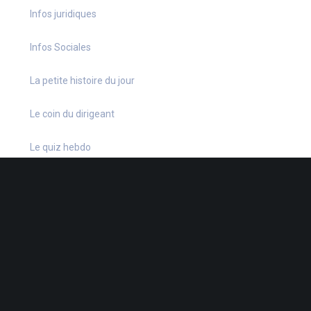
Infos juridiques
Infos Sociales
La petite histoire du jour
Le coin du dirigeant
Le quiz hebdo
Non classé
quizz