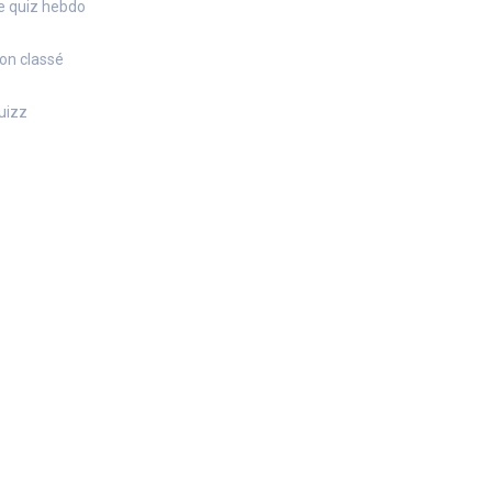
e quiz hebdo
on classé
uizz