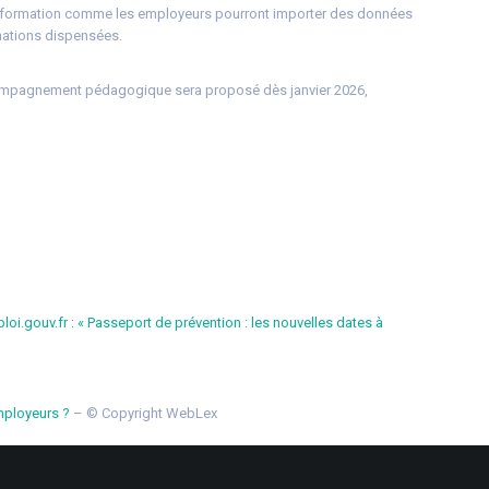
 de formation comme les employeurs pourront importer des données
mations dispensées.
ompagnement pédagogique sera proposé dès janvier 2026,
loi.gouv.fr : « Passeport de prévention : les nouvelles dates à
mployeurs ?
– © Copyright WebLex