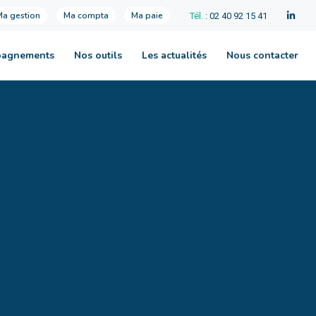
Ma gestion
Ma compta
Ma paie
Tél.
: 02 40 92 15 41
pagnements
Nos outils
Les actualités
Nous contacter