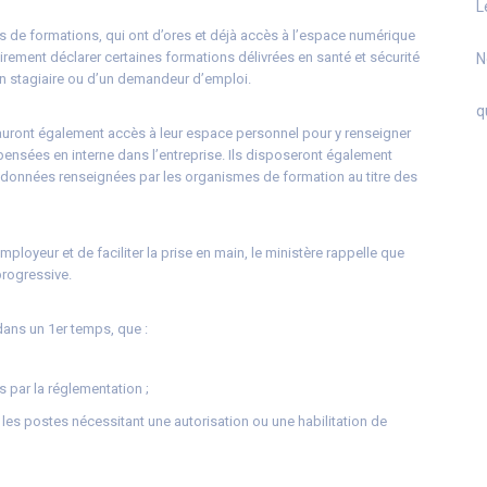
L
 de formations, qui ont d’ores et déjà accès à l’espace numérique
rement déclarer certaines formations délivrées en santé et sécurité
N
un stagiaire ou d’un demandeur d’emploi.
q
uront également accès à leur espace personnel pour y renseigner
spensées en interne dans l’entreprise. Ils disposeront également
es données renseignées par les organismes de formation au titre des
ployeur et de faciliter la prise en main, le ministère rappelle que
progressive.
 dans un 1er temps, que :
 par la réglementation ;
 les postes nécessitant une autorisation ou une habilitation de