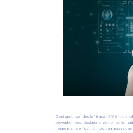
C’est annoncé : dès le 16 mars 2026, les emp
prévention pour déclarer et vérifier les formati
même manière, l’outil d’import en masse des d