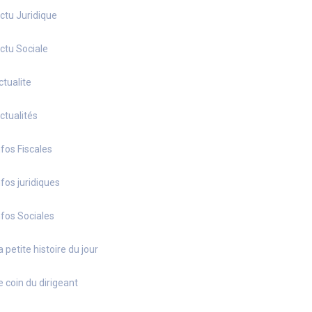
ctu Juridique
ctu Sociale
ctualite
ctualités
nfos Fiscales
nfos juridiques
nfos Sociales
a petite histoire du jour
e coin du dirigeant