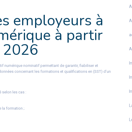
A
es employeurs à
A
mérique à partir
a
 2026
A
I
if numérique nominatif permettant de garantir, fiabiliser et
 données concernant les formations et qualifications en (SST) d’un
I
I
é selon les cas :
L
 la formation ;
L