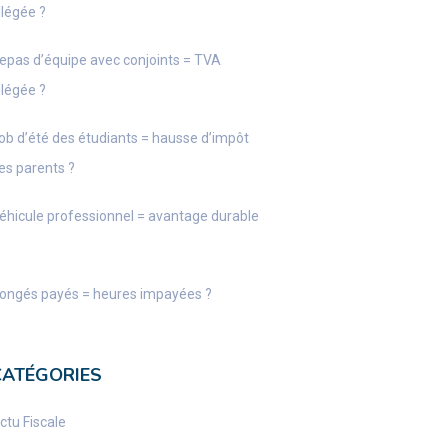
llégée ?
epas d’équipe avec conjoints = TVA
llégée ?
ob d’été des étudiants = hausse d’impôt
es parents ?
éhicule professionnel = avantage durable
ongés payés = heures impayées ?
CATÉGORIES
ctu Fiscale