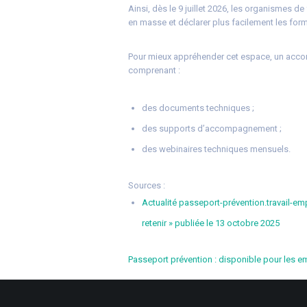
Ainsi, dès le 9 juillet 2026, les organismes
en masse et déclarer plus facilement les for
Pour mieux appréhender cet espace, un acc
comprenant :
des documents techniques ;
des supports d’accompagnement ;
des webinaires techniques mensuels.
Sources :
Actualité passeport-prévention.travail-emp
retenir » publiée le 13 octobre 2025
Passeport prévention : disponible pour les e