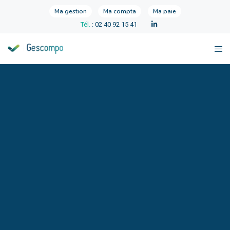
Ma gestion
Ma compta
Ma paie
Tél.
: 02 40 92 15 41