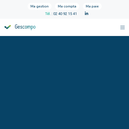
Ma gestion
Ma compta
Ma paie
Tél.
: 02 40 92 15 41