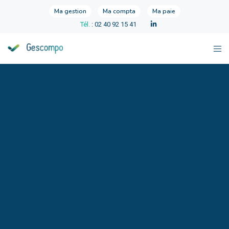
Ma gestion
Ma compta
Ma paie
Tél.
: 02 40 92 15 41