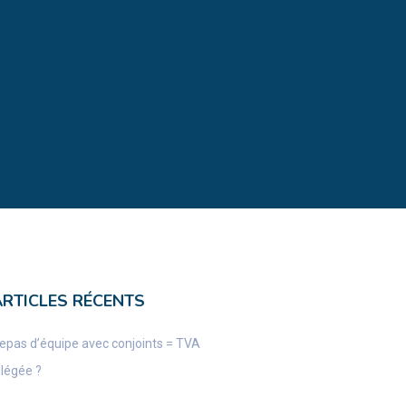
ARTICLES RÉCENTS
epas d’équipe avec conjoints = TVA
llégée ?