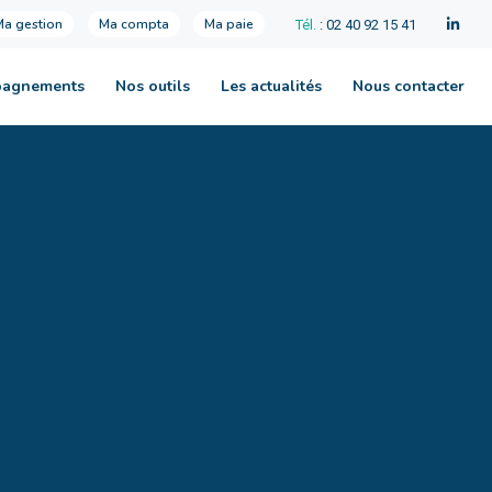
Ma gestion
Ma compta
Ma paie
Tél.
: 02 40 92 15 41
pagnements
Nos outils
Les actualités
Nous contacter