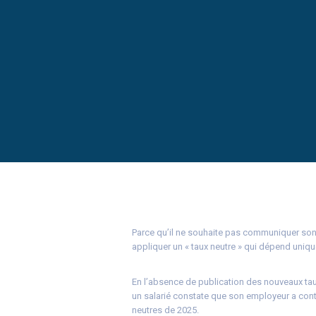
Parce qu’il ne souhaite pas communiquer son 
appliquer un « taux neutre » qui dépend uniq
En l’absence de publication des nouveaux tau
un salarié constate que son employeur a conti
neutres de 2025.