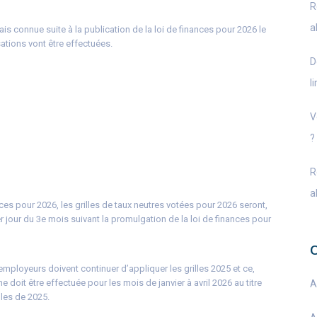
R
a
ais connue suite à la publication de la loi de finances pour 2026 le
sations vont être effectuées.
D
l
V
?
R
a
ances pour 2026, les grilles de taux neutres votées pour 2026 seront,
 jour du 3e mois suivant la promulgation de la loi de finances pour
employeurs doivent continuer d’appliquer les grilles 2025 et ce,
e doit être effectuée pour les mois de janvier à avril 2026 au titre
A
lles de 2025.