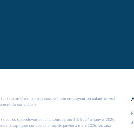
taux de prélèvement à la source à son employeur, un salarié se voit
uement de son salaire.
R
x neutres de prélèvement à la source pour 2026 au 1er janvier 2026,
a
nué d’appliquer sur ses salaires, de janvier à mars 2026, les taux