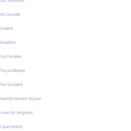
ctu Juridique
ctu Sociale
ctualite
ctualités
nfos Fiscales
nfos juridiques
nfos Sociales
a petite histoire du jour
e coin du dirigeant
e quiz hebdo