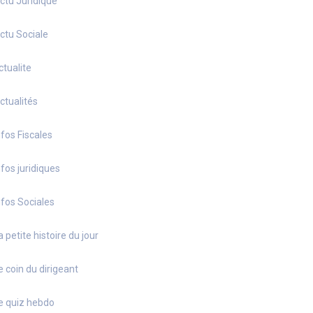
ctu Juridique
ctu Sociale
ctualite
ctualités
nfos Fiscales
nfos juridiques
nfos Sociales
a petite histoire du jour
e coin du dirigeant
e quiz hebdo