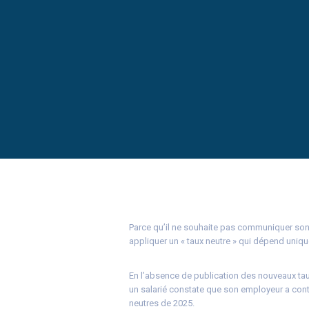
Parce qu’il ne souhaite pas communiquer son 
appliquer un « taux neutre » qui dépend uniq
En l’absence de publication des nouveaux tau
un salarié constate que son employeur a conti
neutres de 2025.