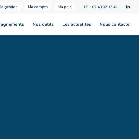
Ma gestion
Ma compta
Ma paie
Tél.
: 02 40 92 15 41
pagnements
Nos outils
Les actualités
Nous contacter