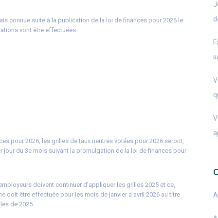
J
d
ais connue suite à la publication de la loi de finances pour 2026 le
sations vont être effectuées.
F
s
V
q
V
a
ances pour 2026, les grilles de taux neutres votées pour 2026 seront,
 jour du 3e mois suivant la promulgation de la loi de finances pour
employeurs doivent continuer d’appliquer les grilles 2025 et ce,
e doit être effectuée pour les mois de janvier à avril 2026 au titre
A
lles de 2025.