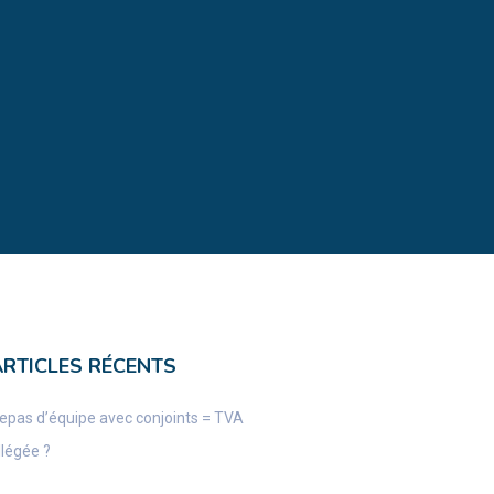
ARTICLES RÉCENTS
epas d’équipe avec conjoints = TVA
llégée ?