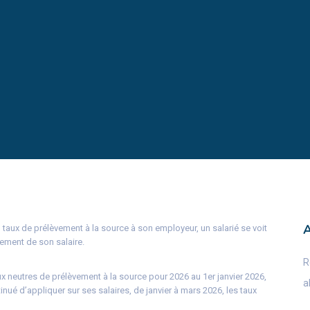
taux de prélèvement à la source à son employeur, un salarié se voit
uement de son salaire.
R
x neutres de prélèvement à la source pour 2026 au 1er janvier 2026,
a
nué d’appliquer sur ses salaires, de janvier à mars 2026, les taux