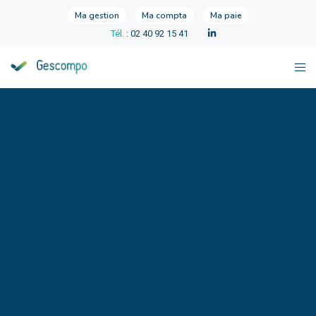
Ma gestion
Ma compta
Ma paie
Tél.
: 02 40 92 15 41