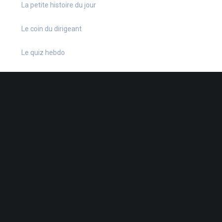
La petite histoire du jour
Le coin du dirigeant
Le quiz hebdo
Non classé
quizz
38 Rue de la Dutée
-
44802 St-Herblain
-
02 40 92 15 41
-