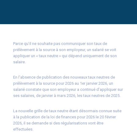
Parce qu’il ne souhaite pas communiquer son taux de
prélèvement à la source à son employeur, un salarié se voit
appliquer un « taux neutre » qui dépend uniquement de son
salaire.
En l’absence de publication des nouveaux taux neutres de
prélèvement à la source pour 2026 au 1er janvier 2026, un
salarié constate que son employeur a continué d’appliquer sur
ses salaires, de janvier à mars 2026, les taux neutres de 2025.
La nouvelle grille de taux neutre étant désormais connue suite
à la publication de la loi de finances pour 2026 le 20 février
2026, il se demande si des régularisations vont être
effectuées.