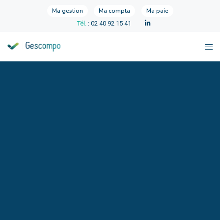
Ma gestion
Ma compta
Ma paie
Tél.
: 02 40 92 15 41