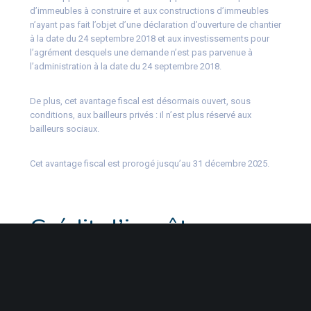
d’immeubles à construire et aux constructions d’immeubles
n’ayant pas fait l’objet d’une déclaration d’ouverture de chantier
à la date du 24 septembre 2018 et aux investissements pour
l’agrément desquels une demande n’est pas parvenue à
l’administration à la date du 24 septembre 2018.
De plus, cet avantage fiscal est désormais ouvert, sous
conditions, aux bailleurs privés : il n’est plus réservé aux
bailleurs sociaux.
Cet avantage fiscal est prorogé jusqu’au 31 décembre 2025.
Crédit d’impôt en
faveur des
investissements
productifs en Outre-