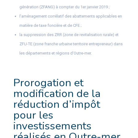
génération (ZFANG) à compter du 1er janvier 2019 ;
l’aménagement corrélatif des abattements applicables en
matière de taxe foncière et de CFE ;
la suppression des ZRR (zone de revitalisation rurale) et
ZFU-TE (zone franche urbaine territoire entrepreneur) dans
les départements et régions d’Outre-mer.
Prorogation et
modification de la
réduction d’impôt
pour les
investissements
réalisés en Outre-mer