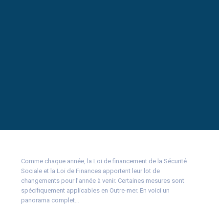
Comme chaque année, la Loi de financement de la Sécurité
Sociale et la Loi de Finances apportent leur lot de
changements pour l’année à venir. Certaines mesures sont
spécifiquement applicables en Outre-mer. En voici un
panorama complet…