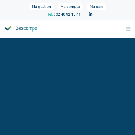
Ma gestion
Ma compta
Ma paie
Tél.
: 02 40 92 15 41