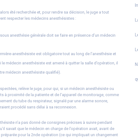
I
lors été recherchée et, pour rendre sa décision, le juge a tout
vent respecter les médecins anesthésistes :
L
L
 sous anesthésie générale doit se faire en présence d’un médecin
L
irmière-anesthésiste est obligatoire tout au long de l’anesthésie et
si le médecin anesthésiste est amené à quitter la salle d’opération, il
N
utre médecin anesthésiste qualifié).
q
respectées, relève le juge, pour qui, si un médecin anesthésiste ou
nts à proximité de la patiente et de l’appareil de monitorage, comme
chement du tube du respirateur, signalé par une alarme sonore,
raient procédé sans délai à sa reconnexion.
sthésiste n’a pas donné de consignes précises à suivre pendant
u’il savait que le médecin en charge de l’opération avait, avant de
t préparée pour la 2nde opération (ce qui impliquait un changement