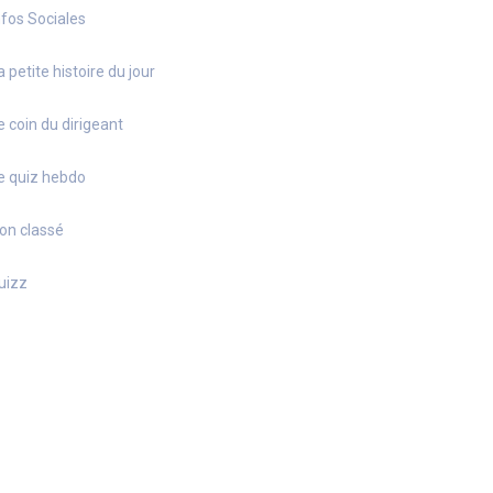
nfos Sociales
a petite histoire du jour
e coin du dirigeant
e quiz hebdo
on classé
uizz