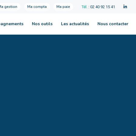
Ma gestion
Ma compta
Ma paie
Tél.
: 02 40 92 15 41
pagnements
Nos outils
Les actualités
Nous contacter