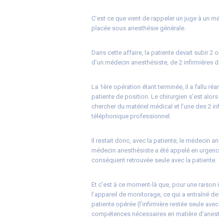
C’est ce que vient de rappeler un juge à un m
placée sous anesthésie générale.
Dans cette affaire, la patiente devait subir 2
d’un médecin anesthésiste, de 2 infirmières d
La 1ère opération étant terminée, il a fallu r
patiente de position. Le chirurgien s’est alors
chercher du matériel médical et l’une des 2 i
téléphonique professionnel.
Il restait donc, avec la patiente, le médecin a
médecin anesthésiste a été appelé en urgence 
conséquent retrouvée seule avec la patiente.
Et c’est à ce moment-là que, pour une raison i
l’appareil de monitorage, ce qui a entraîné 
patiente opérée (l’infirmière restée seule avec
compétences nécessaires en matière d’anesthé