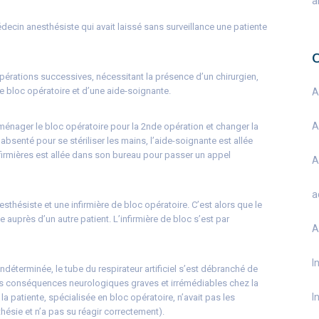
a
édecin anesthésiste qui avait laissé sans surveillance une patiente
 opérations successives, nécessitant la présence d’un chirurgien,
e bloc opératoire et d’une aide-soignante.
A
A
éaménager le bloc opératoire pour la 2nde opération et changer la
 absenté pour se stériliser les mains, l’aide-soignante est allée
nfirmières est allée dans son bureau pour passer un appel
A
a
nesthésiste et une infirmière de bloc opératoire. C’est alors que le
auprès d’un autre patient. L’infirmière de bloc s’est par
A
I
ndéterminée, le tube du respirateur artificiel s’est débranché de
des conséquences neurologiques graves et irrémédiables chez la
I
 la patiente, spécialisée en bloc opératoire, n’avait pas les
sie et n’a pas su réagir correctement).