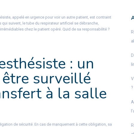
iste, appelé en urgence pour voir un autre patient, est contraint
 qui suivent, le tube du respirateur artificiel se débranche,
rémédiables chez le patient opéré. Quid de sa responsabilité ?
R
a
D
sthésiste : un
l
 être surveillé
V
nsfert à la salle
?
A
l
igation de sécurité. En cas de manquement à cette obligation, sa
R