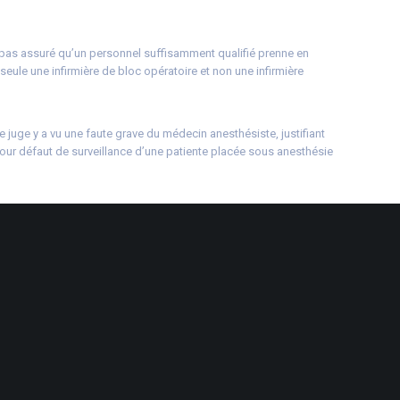
t pas assuré qu’un personnel suffisamment qualifié prenne en
 seule une infirmière de bloc opératoire et non une infirmière
 juge y a vu une faute grave du médecin anesthésiste, justifiant
our défaut de surveillance d’une patiente placée sous anesthésie
e criminelle, du 15 janvier 2019, n° 17-86461
de surveillance du patient
© Copyright WebLex – 2019