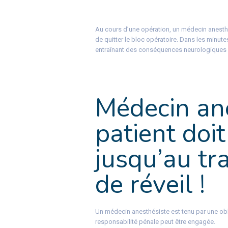
Au cours d’une opération, un médecin anesthés
de quitter le bloc opératoire. Dans les minutes
entraînant des conséquences neurologiques ir
Médecin ane
patient doit
jusqu’au tra
de réveil !
Un médecin anesthésiste est tenu par une obl
responsabilité pénale peut être engagée.