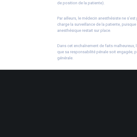
de position de la patiente).
Par ailleurs, le médecin anesthésiste ne s’es
charge la surveillance de la patiente, puisque
anesthésique restait sur place.
Dans cet enchaînement de faits malheureux, le
que sa responsabilité pénale soit engagée, p
générale.
Source :
Arrêt de la Cour de cassation, chambr
Médecin anesthésiste : focus sur l’obligation 