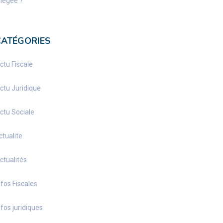
llégée ?
CATÉGORIES
ctu Fiscale
ctu Juridique
ctu Sociale
ctualite
ctualités
nfos Fiscales
nfos juridiques