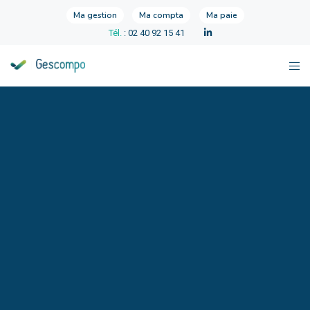
Ma gestion
Ma compta
Ma paie
Tél.
: 02 40 92 15 41