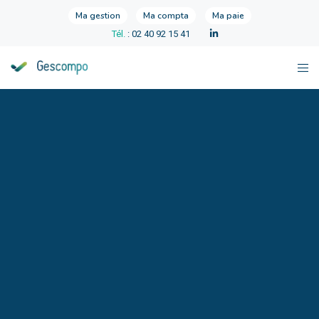
Ma gestion
Ma compta
Ma paie
Tél.
: 02 40 92 15 41