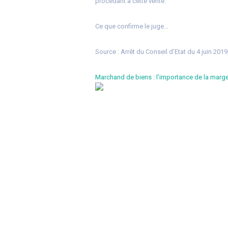
procédant à cette vente.
Ce que confirme le juge…
Source :
Arrêt du Conseil d’Etat du 4 juin 201
Marchand de biens : l’importance de la marg