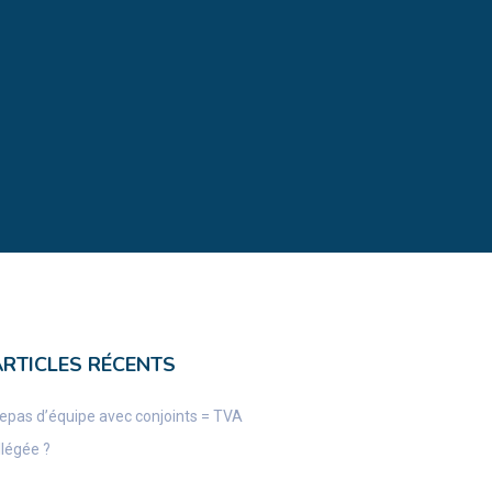
ARTICLES RÉCENTS
epas d’équipe avec conjoints = TVA
llégée ?