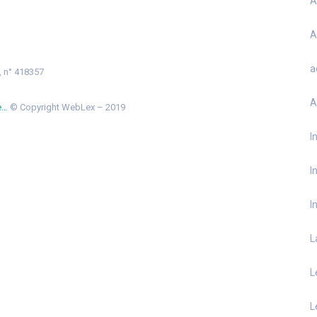
A
A
a
9, n° 418357
A
e…
© Copyright WebLex – 2019
I
I
I
L
L
L