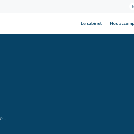
Le cabinet
Nos accom
ge…