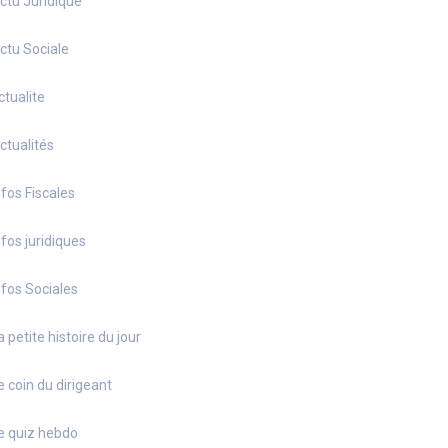
ctu Juridique
ctu Sociale
ctualite
ctualités
nfos Fiscales
nfos juridiques
nfos Sociales
a petite histoire du jour
e coin du dirigeant
e quiz hebdo