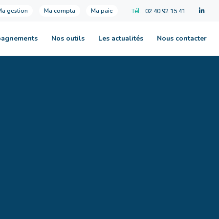
Ma gestion
Ma compta
Ma paie
Tél.
: 02 40 92 15 41
pagnements
Nos outils
Les actualités
Nous contacter