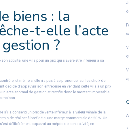
J
 biens : la
d
he-t-elle l’acte
F
s
gestion ?
V
q
n activité, une villa pour un prix qui s’avère être inférieur à sa
V
a
contrôle, et même si elle n’a pas à se prononcer sur les choix de
ent décidé d’appauvrir son entreprise en vendant cette villa à un prix
is un acte anormal de gestion et rectifie donc le montant imposable
la maison.
’il a consenti un prix de vente inférieur à la valeur vénale de la
A
permis de réaliser à bref délai une marge commerciale de 20 %. On
l s’est délibérément appauvri au mépris de son activité, en