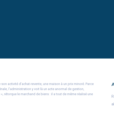
son activité d’achat-revente, une maison à un prix minoré. Parce
ale, l’administration y voit là un acte anormal de gestion,
e », rétorque le marchand de biens : il a tout de même réalisé une
R
a