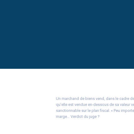
Un marchand de biens vend, dans le cadre de 
qu’elle est vendue en-dessous de sa valeur vén
sanctionnable sur le plan fiscal. « Peu import
marge… Verdict du juge ?