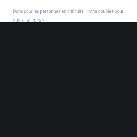
Dons pour les personnes en difficulté : limite doublée pour
2026… et 2025 ?
Logiciels de caisse auto-certifiés : validés ?
Aide à l’embauche d’un apprenti : retard à l’allumage ?
Repas d’équipe avec conjoints = TVA allégée ?
CATÉGORIES
Actu Fiscale
Actu Juridique
Actu Sociale