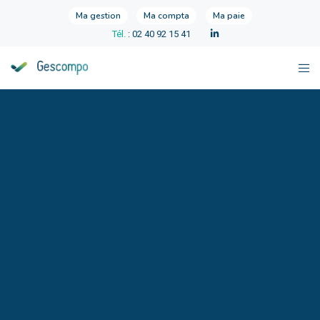
Ma gestion
Ma compta
Ma paie
Tél.
: 02 40 92 15 41