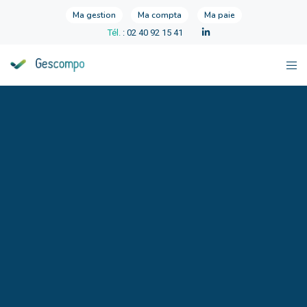
Ma gestion
Ma compta
Ma paie
Tél.
: 02 40 92 15 41