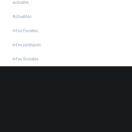
actualite
Actualités
Infos Fiscales
Infos juridiques
Infos Sociales
La petite histoire du jour
Le coin du dirigeant
Le quiz hebdo
Non classé
quizz