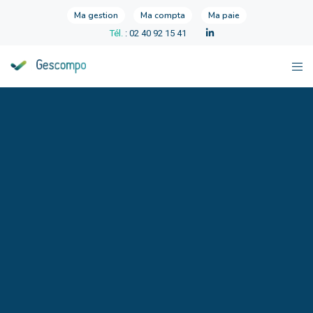
Ma gestion
Ma compta
Ma paie
Tél.
: 02 40 92 15 41