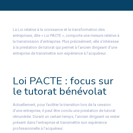
La Loi relative à la croissance et la transformation des
entreprises, dite « Loi PACTE », comporte une mesure relative à
la transmission d’entreprise. Plus précisément, elle s’intéresse
à la prestation de tutorat qui permet à l’ancien dirigeant d’une
entreprise de transmettre son expérience à l’acquéreur…
Loi PACTE : focus sur
le tutorat bénévolat
Actuellement, pour faciliter la transition lors de la cession
d’une entreprise, il peut être conclu une prestation de tutorat
rémunérée. Durant un certain temps, l’ancien dirigeant va rester
présent dans l’entreprise et transmettre son expérience
professionnelle à l’acquéreur.