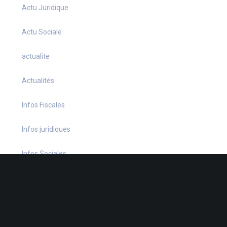
Actu Juridique
Actu Sociale
actualite
Actualités
Infos Fiscales
Infos juridiques
Infos Sociales
La petite histoire du jour
Le coin du dirigeant
Le quiz hebdo