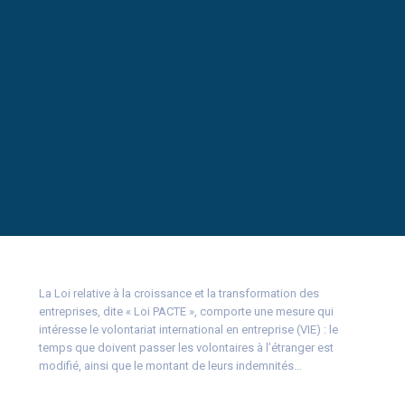
La Loi relative à la croissance et la transformation des
entreprises, dite « Loi PACTE », comporte une mesure qui
intéresse le volontariat international en entreprise (VIE) : le
temps que doivent passer les volontaires à l’étranger est
modifié, ainsi que le montant de leurs indemnités…