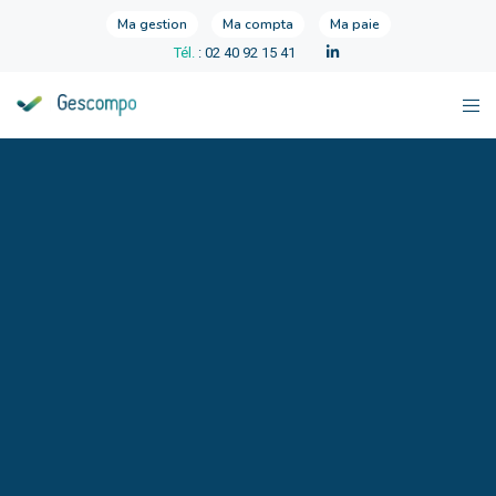
Ma gestion
Ma compta
Ma paie
Tél.
: 02 40 92 15 41