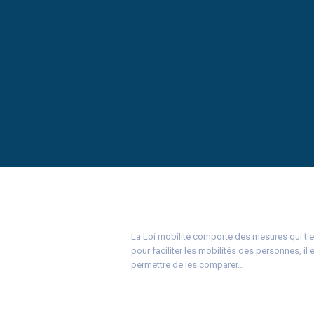
La Loi mobilité comporte des mesures qui tie
pour faciliter les mobilités des personnes, il 
permettre de les comparer…