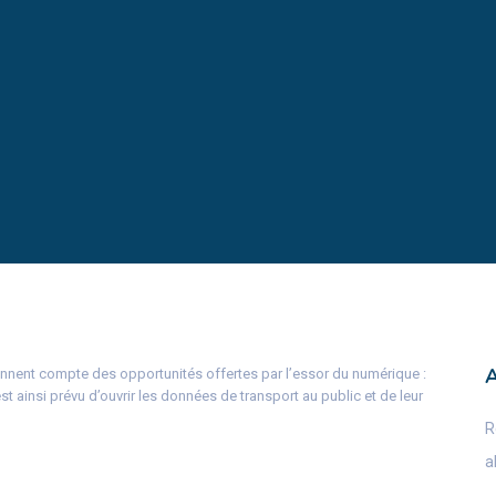
nnent compte des opportunités offertes par l’essor du numérique :
est ainsi prévu d’ouvrir les données de transport au public et de leur
R
a