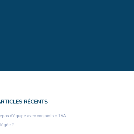
ARTICLES RÉCENTS
epas d’équipe avec conjoints = TVA
llégée ?