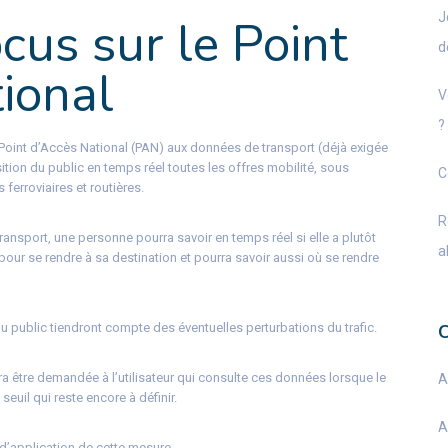
J
cus sur le Point
d
ional
V
?
 Point d’Accès National (PAN) aux données de transport (déjà exigée
tion du public en temps réel toutes les offres mobilité, sous
C
s ferroviaires et routières.
R
ransport, une personne pourra savoir en temps réel si elle a plutôt
a
., pour se rendre à sa destination et pourra savoir aussi où se rendre
 public tiendront compte des éventuelles perturbations du trafic.
a être demandée à l’utilisateur qui consulte ces données lorsque le
A
uil qui reste encore à définir.
A
d’application de cette mesure.