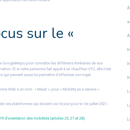
A
a
cus sur le «
A
I
r GoogleMaps pour connaître les différents itinéraires de son
I
rvation. Et si cette personne fait appel à un chauffeur VTC, elle n’est
 qui peuvent aussi lui permettre d’effectuer son trajet.
I
orme Web a un nom : « MaaS », pour « Mobility as a service ».
L
de ces plateformes qui doivent voir le jour pour le 1er juillet 2021.
L
 d’orientation des mobilités (articles 25, 27 et 28)
L