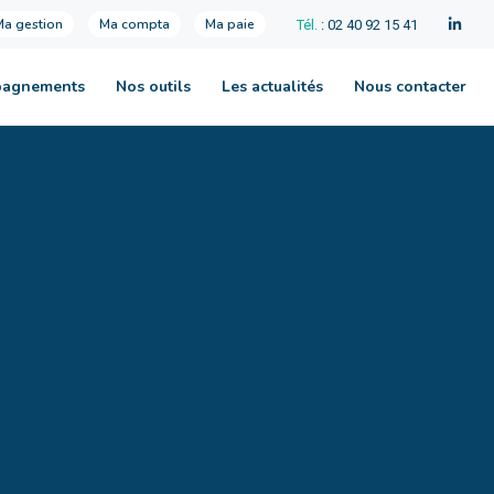
Ma gestion
Ma compta
Ma paie
Tél.
: 02 40 92 15 41
pagnements
Nos outils
Les actualités
Nous contacter