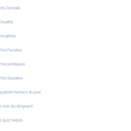
ctu Sociale
ctualite
ctualités
nfos Fiscales
nfos juridiques
nfos Sociales
a petite histoire du jour
e coin du dirigeant
e quiz hebdo