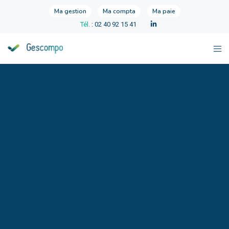
Ma gestion
Ma compta
Ma paie
Tél.
: 02 40 92 15 41