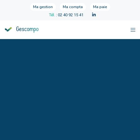
Ma gestion
Ma compta
Ma paie
Tél.
: 02 40 92 15 41