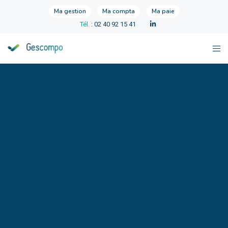
Ma gestion
Ma compta
Ma paie
Tél.
: 02 40 92 15 41