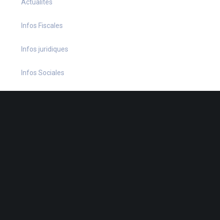
Actualités
Infos Fiscales
Infos juridiques
Infos Sociales
La petite histoire du jour
Le coin du dirigeant
Le quiz hebdo
Non classé
quizz