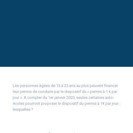
Les personnes âgées de 15 à 25 ans au plus peuvent financer
leur permis de conduire par le dispositif du « permis à 1 € par
jour ». A compter du 1er janvier 2020, seules certaines auto-
écoles pourront proposer le dispositif du permis à 1€ par jour :
lesquelles ?