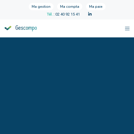
Ma gestion
Ma compta
Ma paie
Tél.
: 02 40 92 15 41