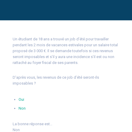
Un étudiant de 18 ans a trouvé un job d’été pour travailler
pendant les 2 mois de vacances estivales pour un salaire total
proposé de 3 000 €. Il se demande toutefois si ces revenus
seront imposables et s’il y aura une incidence s’il est ou non
rattaché au foyer fiscal de ses parents.
D’après vous, les revenus de ce job d’été seront-ils
imposables ?
Oui
Non
La bonne réponse est…
Non