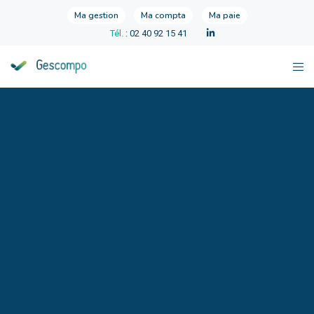
Ma gestion
Ma compta
Ma paie
Tél.
: 02 40 92 15 41