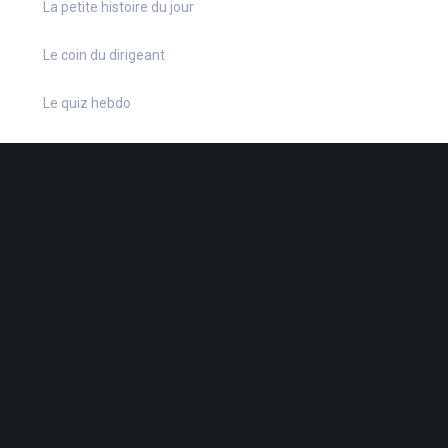
La petite histoire du jour
Le coin du dirigeant
Le quiz hebdo
Non classé
quizz
38 Rue de la Dutée
-
44802 St-Herblain
-
02 40 92 15 41
-