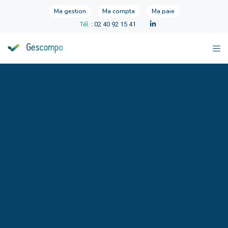
Ma gestion
Ma compta
Ma paie
Tél.
: 02 40 92 15 41