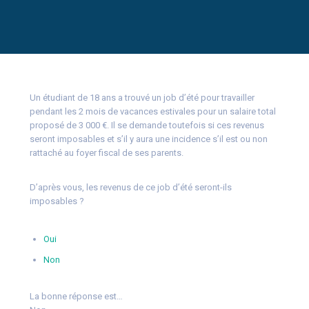
Un étudiant de 18 ans a trouvé un job d’été pour travailler
pendant les 2 mois de vacances estivales pour un salaire total
proposé de 3 000 €. Il se demande toutefois si ces revenus
seront imposables et s’il y aura une incidence s’il est ou non
rattaché au foyer fiscal de ses parents.
D’après vous, les revenus de ce job d’été seront-ils
imposables ?
Oui
Non
La bonne réponse est…