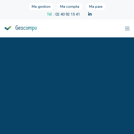
Ma gestion
Ma compta
Ma paie
Tél.
: 02 40 92 15 41