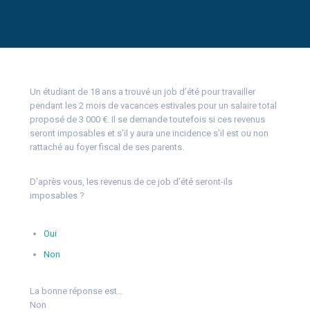
Un étudiant de 18 ans a trouvé un job d’été pour travailler
pendant les 2 mois de vacances estivales pour un salaire total
proposé de 3 000 €. Il se demande toutefois si ces revenus
seront imposables et s’il y aura une incidence s’il est ou non
rattaché au foyer fiscal de ses parents.
D’après vous, les revenus de ce job d’été seront-ils
imposables ?
Oui
Non
La bonne réponse est…
Non