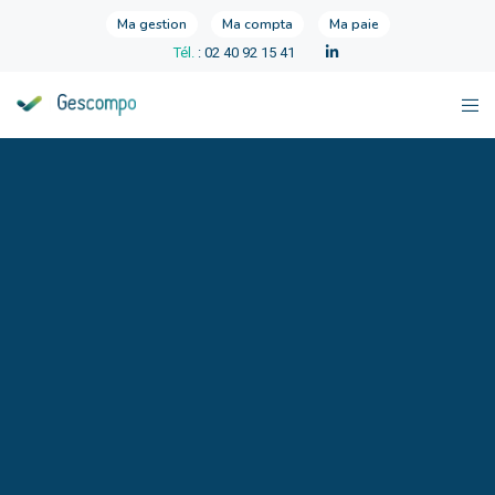
Ma gestion
Ma compta
Ma paie
Tél.
: 02 40 92 15 41