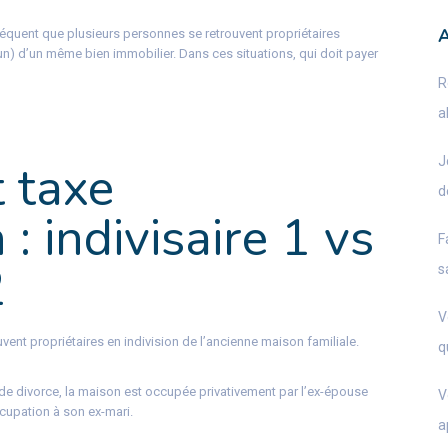
fréquent que plusieurs personnes se retrouvent propriétaires
un) d’un même bien immobilier. Dans ces situations, qui doit payer
R
a
J
t taxe
d
 : indivisaire 1 vs
F
2
s
V
uvent propriétaires en indivision de l’ancienne maison familiale.
q
de divorce, la maison est occupée privativement par l’ex-épouse
V
ccupation à son ex-mari.
a