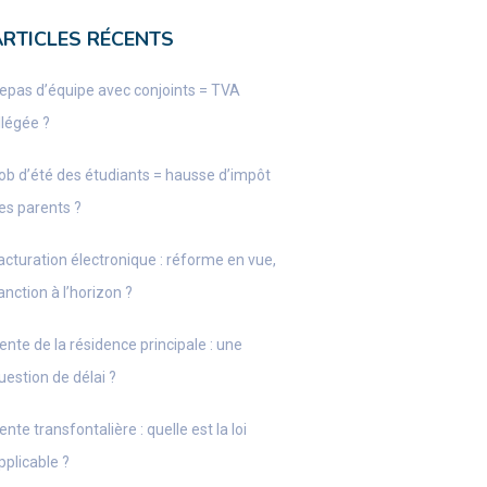
ARTICLES RÉCENTS
epas d’équipe avec conjoints = TVA
llégée ?
ob d’été des étudiants = hausse d’impôt
es parents ?
acturation électronique : réforme en vue,
anction à l’horizon ?
ente de la résidence principale : une
uestion de délai ?
ente transfontalière : quelle est la loi
pplicable ?