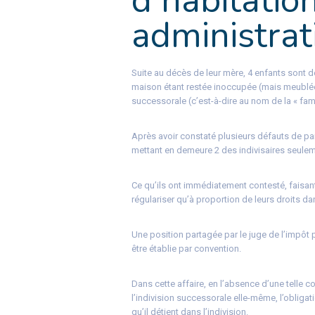
d’habitation
administrat
Suite au décès de leur mère, 4 enfants sont de
maison étant restée inoccupée (mais meublée),
successorale (c’est-à-dire au nom de la « fami
Après avoir constaté plusieurs défauts de pai
mettant en demeure 2 des indivisaires seulem
Ce qu’ils ont immédiatement contesté, faisant v
régulariser qu’à proportion de leurs droits dan
Une position partagée par le juge de l’impôt po
être établie par convention.
Dans cette affaire, en l’absence d’une telle c
l’indivision successorale elle-même, l’obligat
qu’il détient dans l’indivision.