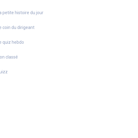
a petite histoire du jour
e coin du dirigeant
e quiz hebdo
on classé
uizz