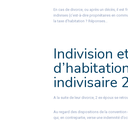
En cas de divorce, ou après un décès, il est 
indivises (c’est-à-dire propriétaires en comm
la taxe d’habitation ? Réponses…
Indivision e
d’habitation
indivisaire 
A la suite de leur divorce, 2 ex-époux se retro
Au regard des dispositions de la convention 
qui, en contrepartie, verse une indemnité d’o