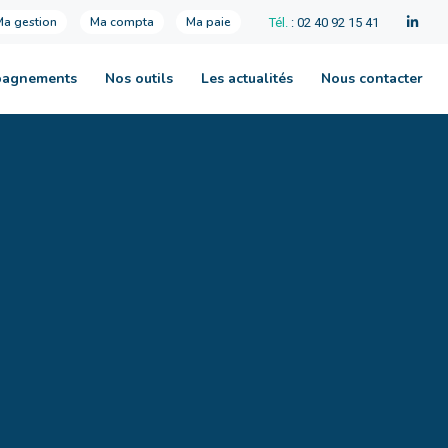
Ma gestion
Ma compta
Ma paie
Tél.
: 02 40 92 15 41
pagnements
Nos outils
Les actualités
Nous contacter