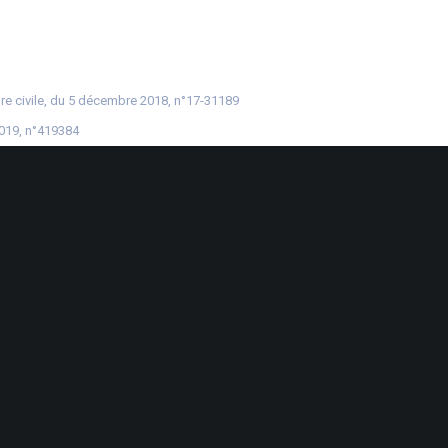
re civile, du 5 décembre 2018, n°17-31189
2019, n°419384
pyright WebLex – 2019
Dutée
-
44802 St-Herblain
-
02 40 92 15 41
-
gescompo@gescompo.fr