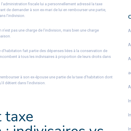
 l’administration fiscale lui a personnellement adressé la taxe
avant de demander à son ex-mari de lui en rembourser une partie,
ns l’indivision.
on n’est pas une charge de l’indivision, mais bien une charge
A
maison.
A
e d’habitation fait partie des dépenses liées à la conservation de
incombent à tous les indivisaires à proportion de leurs droits dans
A
a
embourser à son ex-épouse une partie de la taxe d’habitation dont
’il détient dans l’indivision.
A
I
t taxe
I
I