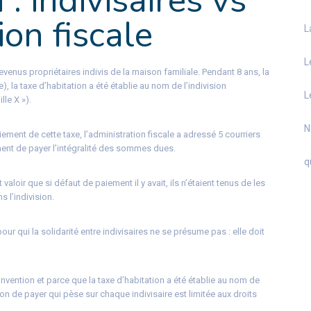
 : indivisaires vs
ion fiscale
L
L
venus propriétaires indivis de la maison familiale. Pendant 8 ans, la
 la taxe d’habitation a été établie au nom de l’indivision
L
lle X »).
N
ement de cette taxe, l’administration fiscale a adressé 5 courriers
ent de payer l’intégralité des sommes dues.
q
aloir que si défaut de paiement il y avait, ils n’étaient tenus de les
s l’indivision.
ur qui la solidarité entre indivisaires ne se présume pas : elle doit
onvention et parce que la taxe d’habitation a été établie au nom de
ion de payer qui pèse sur chaque indivisaire est limitée aux droits