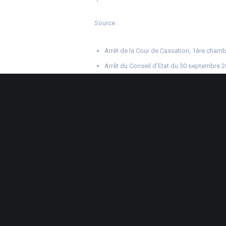
Source :
Arrêt de la Cour de Cassation, 1ère chamb
Arrêt du Conseil d’Etat du 30 septembre 
Indivision : qui paie la taxe d’habitation ?
© Co
38 Rue de la 