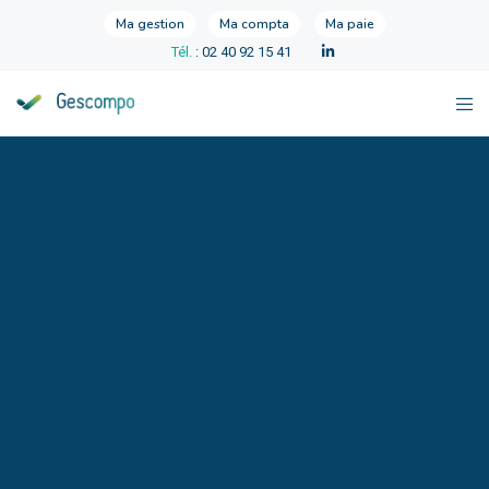
Ma gestion
Ma compta
Ma paie
Tél.
: 02 40 92 15 41