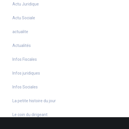
Actu Juridique
Actu Sociale
actualite
Actualités
Infos Fiscales
Infos juridiques
Infos Sociales
La petite histoire du jour
Le coin du dirigeant
Le quiz hebdo