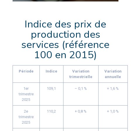
Indice des prix de
production des
services (référence
100 en 2015)
Période
Indice
Variation
Variation
trimestrielle
annuelle
1er
109,1
– 0,1 %
+ 1,6 %
trimestre
2025
2e
110,2
+ 0,8 %
+ 1,0 %
trimestre
2025