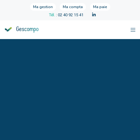
Ma gestion
Ma compta
Ma paie
Tél.
: 02 40 92 15 41