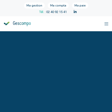
Ma gestion
Ma compta
Ma paie
Tél.
: 02 40 92 15 41